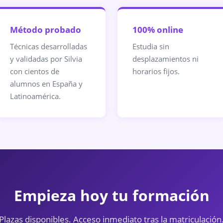
Método probado
100% online
Técnicas desarrolladas
Estudia sin
y validadas por Silvia
desplazamientos ni
con cientos de
horarios fijos.
alumnos en España y
Latinoamérica.
Empieza hoy tu formación
Plazas disponibles. Acceso inmediato tras la matriculación