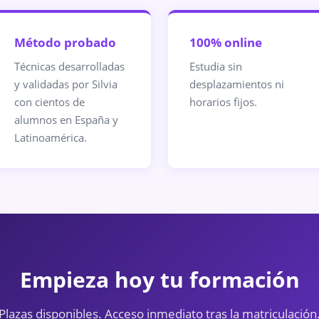
Método probado
100% online
Técnicas desarrolladas
Estudia sin
y validadas por Silvia
desplazamientos ni
con cientos de
horarios fijos.
alumnos en España y
Latinoamérica.
Empieza hoy tu formación
Plazas disponibles. Acceso inmediato tras la matriculación