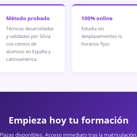
Método probado
100% online
Técnicas desarrolladas
Estudia sin
y validadas por Silvia
desplazamientos ni
con cientos de
horarios fijos.
alumnos en España y
Latinoamérica.
Empieza hoy tu formación
Plazas disponibles. Acceso inmediato tras la matriculación