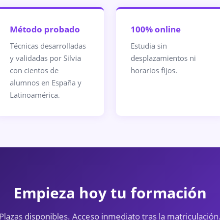
Método probado
100% online
Técnicas desarrolladas
Estudia sin
y validadas por Silvia
desplazamientos ni
con cientos de
horarios fijos.
alumnos en España y
Latinoamérica.
Empieza hoy tu formación
Plazas disponibles. Acceso inmediato tras la matriculación