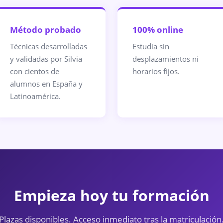
Método probado
100% online
Técnicas desarrolladas
Estudia sin
y validadas por Silvia
desplazamientos ni
con cientos de
horarios fijos.
alumnos en España y
Latinoamérica.
Empieza hoy tu formación
Plazas disponibles. Acceso inmediato tras la matriculación