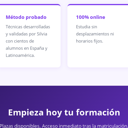
Método probado
100% online
Técnicas desarrolladas
Estudia sin
y validadas por Silvia
desplazamientos ni
con cientos de
horarios fijos.
alumnos en España y
Latinoamérica.
Empieza hoy tu formación
Plazas disponibles. Acceso inmediato tras la matriculación