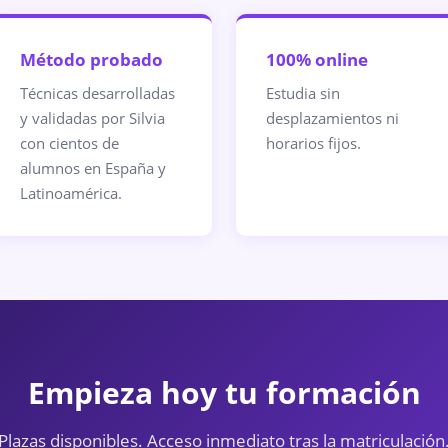
Método probado
100% online
Técnicas desarrolladas
Estudia sin
y validadas por Silvia
desplazamientos ni
con cientos de
horarios fijos.
alumnos en España y
Latinoamérica.
Empieza hoy tu formación
Plazas disponibles. Acceso inmediato tras la matriculación