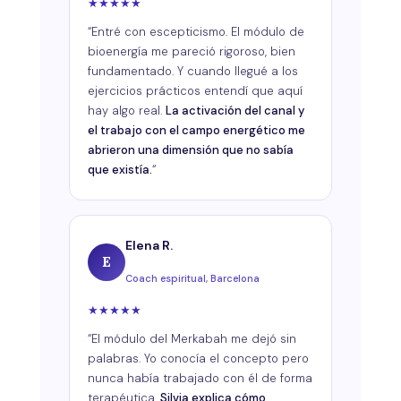
★
★
★
★
★
“Entré con escepticismo. El módulo de
bioenergía me pareció rigoroso, bien
fundamentado. Y cuando llegué a los
ejercicios prácticos entendí que aquí
hay algo real.
La activación del canal y
el trabajo con el campo energético me
abrieron una dimensión que no sabía
que existía.
“
Elena R.
E
Coach espiritual, Barcelona
★
★
★
★
★
“El módulo del Merkabah me dejó sin
palabras. Yo conocía el concepto pero
nunca había trabajado con él de forma
terapéutica.
Silvia explica cómo