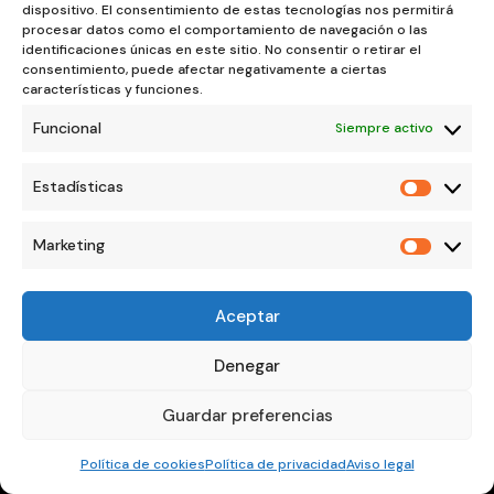
dispositivo. El consentimiento de estas tecnologías nos permitirá
procesar datos como el comportamiento de navegación o las
identificaciones únicas en este sitio. No consentir o retirar el
consentimiento, puede afectar negativamente a ciertas
características y funciones.
Funcional
Siempre activo
Estadísticas
Estadíst
Marketing
Marketi
Aceptar
Denegar
⌄
Introducción a la Bioenergía
1
Guardar preferencias






Comprende qué es la bioenergía y
Política de cookies
Política de privacidad
Aviso legal
cómo influye en tu salud, tus
SILVIA
HIPNOSIS
CURSOS
ACADEMIA
WHATSAPP
INICIO