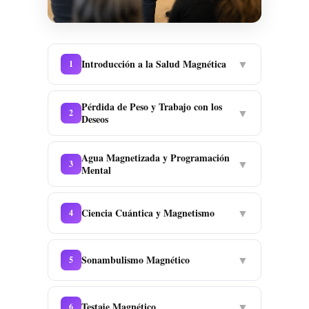
Introducción a la Salud Magnética
▼
1
Pérdida de Peso y Trabajo con los
▼
2
Deseos
Agua Magnetizada y Programación
▼
3
Mental
Ciencia Cuántica y Magnetismo
▼
4
Sonambulismo Magnético
▼
5
Testaje Magnético
▼
6