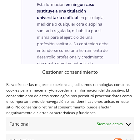
Esta formación
en ningún caso
sustituye a una titulación
universitaria u oficial
en psicología,
medicina o cualquier otra disciplina
sanitaria regulada, ni habilita por sí
misma para el ejercicio de una
profesión sanitaria. Su contenido debe
entenderse como una herramienta de
desarrollo profesional y crecimiento
personal, complementaria a la
formación oficial que cada alumno
Gestionar consentimiento
pueda tener.
Para ofrecer las mejores experiencias, utilizamos tecnologías como las
Los testimonios y resultados
cookies para almacenar y/o acceder a la información del dispositivo. El
consentimiento de estas tecnologías nos permitirá procesar datos como
mencionados en esta página son
el comportamiento de navegación o las identificaciones únicas en este
experiencias individuales de alumnos;
sitio. No consentir o retirar el consentimiento, puede afectar
no se garantiza un resultado idéntico
negativamente a ciertas características y funciones.
para cada persona, ya que cada caso y
cada aplicación profesional son
Funcional
Siempre activo
distintos.