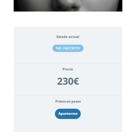
Estado actual
NO INSCRITO
Precio
230€
Primeros pasos
Apuntarme