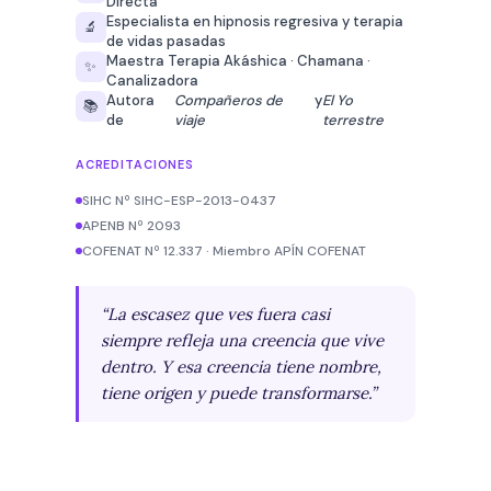
Directa
Especialista en hipnosis regresiva y terapia
🔬
de vidas pasadas
Maestra Terapia Akáshica · Chamana ·
✨
Canalizadora
Autora
Compañeros de
y
El Yo
📚
de
viaje
terrestre
ACREDITACIONES
SIHC Nº SIHC-ESP-2013-0437
APENB Nº 2093
COFENAT Nº 12.337 · Miembro APÍN COFENAT
“La escasez que ves fuera casi
siempre refleja una creencia que vive
dentro. Y esa creencia tiene nombre,
tiene origen y puede transformarse.”