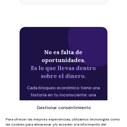
💰
No es falta de
oportunidades.
Es lo que llevas dentro
sobre el dinero.
Cada bloqueo económico tiene una
historia en tu inconsciente: una
herencia familiar, una creencia
Gestionar consentimiento
instalada, una memoria que dice
que la abundancia no es para ti. La
Para ofrecer las mejores experiencias, utilizamos tecnologías como
hipnosis regresiva te lleva
las cookies para almacenar y/o acceder a la información del