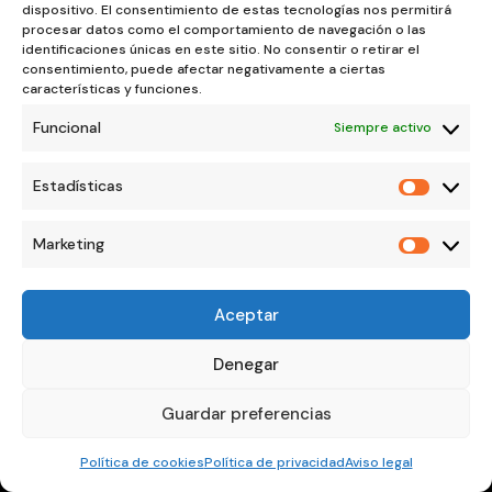
dispositivo. El consentimiento de estas tecnologías nos permitirá
directamente a ella.
procesar datos como el comportamiento de navegación o las
identificaciones únicas en este sitio. No consentir o retirar el
consentimiento, puede afectar negativamente a ciertas
características y funciones.
“Cuando sanas tu relación con el dinero
por dentro, lo que sucede por fuera
Funcional
Siempre activo
cambia. Porque lo exterior siempre
refleja lo interior.”
Estadísticas
Estadíst
Marketing
Marketi
50 min
Aceptar
Regresión hipnótica guiada completa
Denegar
♾️
Guardar preferencias
Acceso permanente e ilimitado






Política de cookies
Política de privacidad
Aviso legal
SILVIA
HIPNOSIS
CURSOS
ACADEMIA
WHATSAPP
INICIO