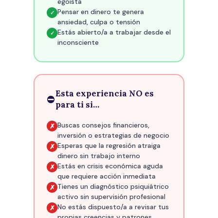
egoísta
Pensar en dinero te genera
✓
ansiedad, culpa o tensión
Estás abierto/a a trabajar desde el
✓
inconsciente
Esta experiencia NO es
⛔
para ti si…
Buscas consejos financieros,
✗
inversión o estrategias de negocio
Esperas que la regresión atraiga
✗
dinero sin trabajo interno
Estás en crisis económica aguda
✗
que requiere acción inmediata
Tienes un diagnóstico psiquiátrico
✗
activo sin supervisión profesional
No estás dispuesto/a a revisar tus
✗
propias creencias y patrones