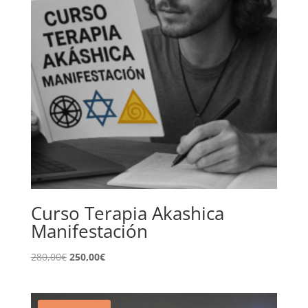
Curso Terapia Akashica
Manifestación
El
El
280,00
€
250,00
€
precio
precio
original
actual
era:
es: