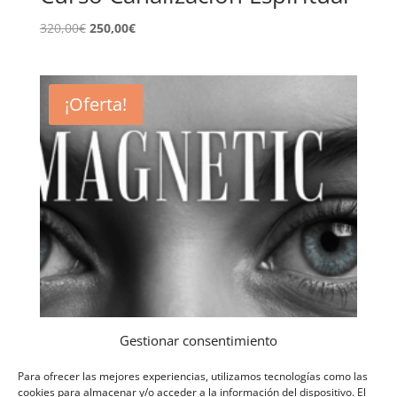
El
El
320,00
€
250,00
€
precio
precio
original
actual
era:
es:
¡Oferta!
320,00€.
250,00€.
Gestionar consentimiento
Para ofrecer las mejores experiencias, utilizamos tecnologías como las
cookies para almacenar y/o acceder a la información del dispositivo. El