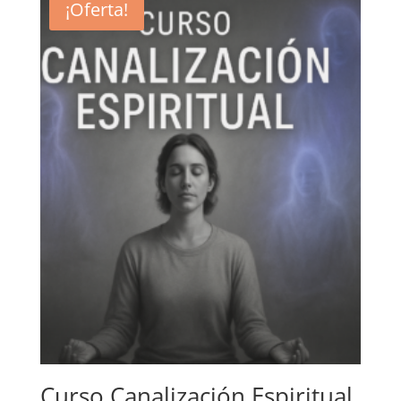
¡Oferta!
280,00€.
250,00€.
Curso Canalización Espiritual