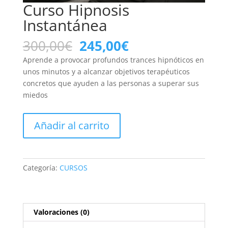
Curso Hipnosis
Instantánea
El
El
300,00
€
245,00
€
precio
precio
Aprende a provocar profundos trances hipnóticos en
original
actual
unos minutos y a alcanzar objetivos terapéuticos
era:
es:
concretos que ayuden a las personas a superar sus
300,00€.
245,00€.
miedos
Curso
Añadir al carrito
Hipnosis
Instantánea
cantidad
Categoría:
CURSOS
Valoraciones (0)