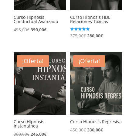
Curso Hipnosis
Curso Hipnosis HDE
Conductual Avanzado
Relaciones Tóxicas
El
El
495,00
€
390,00
€
El
El
Valorado
375,00
€
280,00
€
precio
precio
con
5.00
precio
precio
original
actual
de 5
original
actual
era:
es:
era:
es:
¡Oferta!
¡Oferta!
495,00€.
390,00€.
375,00€.
280,00€.
Curso Hipnosis
Curso Hipnosis Regresiva
Instantánea
El
El
450,00
€
330,00
€
El
El
300,00
€
245,00
€