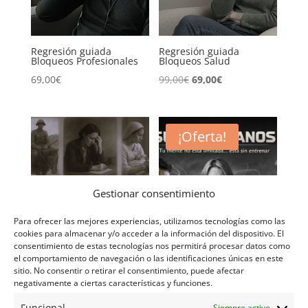
Regresión guiada
Regresión guiada
Bloqueos Profesionales
Bloqueos Salud
El
El
69,00
€
99,00
€
69,00
€
precio
precio
original
actual
era:
es:
¡Oferta!
99,00€.
69,00€.
Gestionar consentimiento
Para ofrecer las mejores experiencias, utilizamos tecnologías como las
cookies para almacenar y/o acceder a la información del dispositivo. El
consentimiento de estas tecnologías nos permitirá procesar datos como
el comportamiento de navegación o las identificaciones únicas en este
sitio. No consentir o retirar el consentimiento, puede afectar
Regresión guiada
Superhumanos online
Recupera tus Dones
negativamente a ciertas características y funciones.
El
El
230,00
€
89,00
€
Espirituales
Funcional
Siempre activo