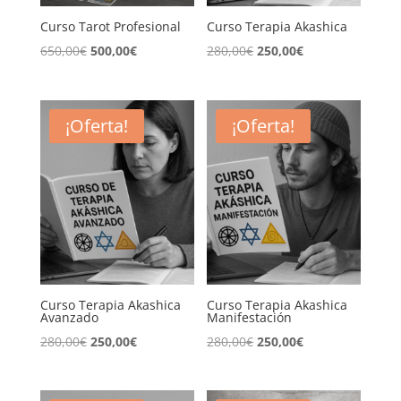
Curso Tarot Profesional
Curso Terapia Akashica
El
El
El
El
650,00
€
500,00
€
280,00
€
250,00
€
precio
precio
precio
precio
original
actual
original
actual
era:
es:
era:
es:
¡Oferta!
¡Oferta!
650,00€.
500,00€.
280,00€.
250,00€.
Curso Terapia Akashica
Curso Terapia Akashica
Avanzado
Manifestación
El
El
El
El
280,00
€
250,00
€
280,00
€
250,00
€
precio
precio
precio
precio
original
actual
original
actual