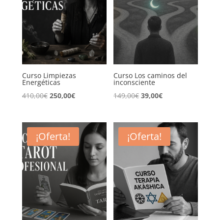
Curso Limpiezas
Curso Los caminos del
Energéticas
inconsciente
El
El
El
El
410,00
€
250,00
€
149,00
€
39,00
€
precio
precio
precio
precio
original
actual
original
actual
era:
es:
era:
es:
¡Oferta!
¡Oferta!
410,00€.
250,00€.
149,00€.
39,00€.