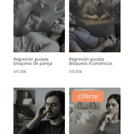
350,00€.
230,00€.
500,00€.
350,00€.
Regresión guiada
Regresión guiada
bloqueos de pareja
Bloqueos Económicos
69,00
€
69,00
€
¡Oferta!