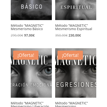
Método “MAGNETIC”
Método “MAGNETIC”
Mesmerismo Básico
Mesmerismo Espiritual
El
El
El
El
290,00
€
97,00
€
350,00
€
230,00
€
precio
precio
precio
precio
original
actual
original
actual
era:
es:
era:
es:
¡Oferta!
¡Oferta!
290,00€.
97,00€.
350,00€.
230,00€.
Método “MAGNETIC”
Método “MAGNETIC”
Mesmerismo Liberación
Mesmerismo