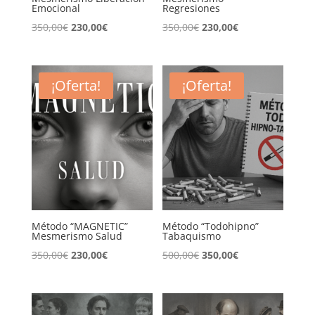
Emocional
Regresiones
El
El
El
El
350,00
€
230,00
€
350,00
€
230,00
€
precio
precio
precio
precio
original
actual
original
actual
era:
es:
era:
es:
¡Oferta!
¡Oferta!
350,00€.
230,00€.
350,00€.
230,00€.
Método “MAGNETIC”
Método “Todohipno”
Mesmerismo Salud
Tabaquismo
El
El
El
El
350,00
€
230,00
€
500,00
€
350,00
€
precio
precio
precio
precio
original
actual
original
actual
era:
es:
era:
es: