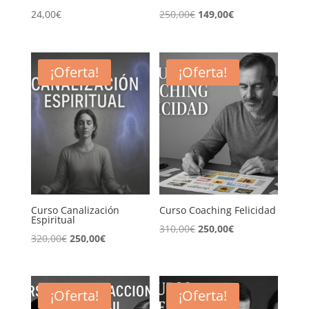
El
El
24,00
€
250,00
€
149,00
€
precio
precio
original
actual
era:
es:
¡Oferta!
¡Oferta!
250,00€.
149,00€.
Curso Canalización
Curso Coaching Felicidad
Espiritual
El
El
310,00
€
250,00
€
El
El
320,00
€
250,00
€
precio
precio
precio
precio
original
actual
original
actual
era:
es:
era:
es:
¡Oferta!
¡Oferta!
310,00€.
250,00€.